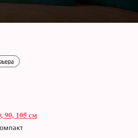
рьера
 90, 105 см
Компакт