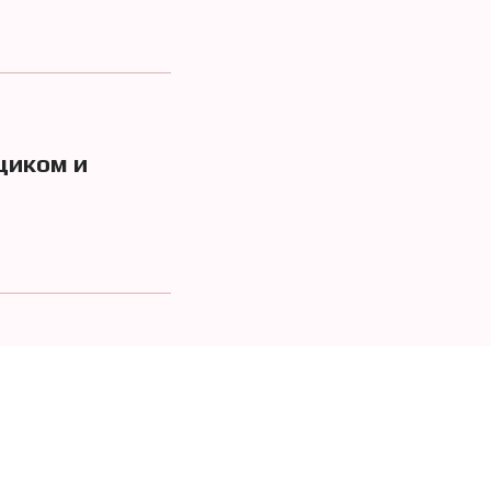
щиком и
ским матрасом