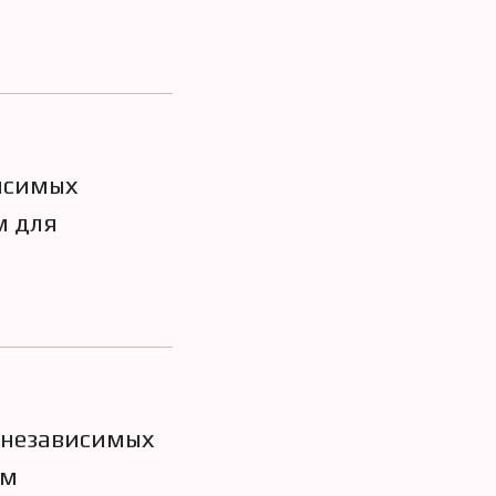
висимых
м для
 независимых
ом