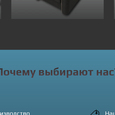
Почему выбирают нас
оизводство
На