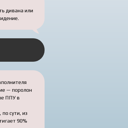
ть дивана или
сидение.
аполнителя
ие — поролон
ые ППУ в
 по сути, из
стигает 90%