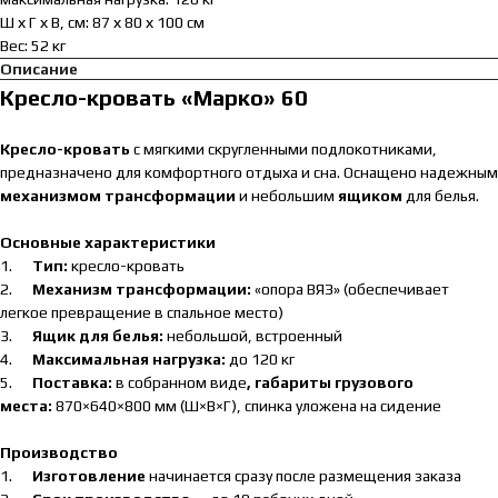
Ш х Г х В, см: 87 х 80 х 100 см
Вес: 52 кг
Описание
Кресло-кровать «Марко» 60
Кресло-кровать
с мягкими скругленными подлокотниками,
предназначено для комфортного отдыха и сна. Оснащено надежным
механизмом трансформации
и небольшим
ящиком
для белья.
Основные характеристики
1.
Тип:
кресло-кровать
2.
Механизм трансформации:
«опора ВЯЗ» (обеспечивает
легкое превращение в спальное место)
3.
Ящик для белья:
небольшой, встроенный
4.
Максимальная нагрузка:
до 120 кг
5.
Поставка:
в собранном виде
, габариты грузового
места:
870×640×800 мм (Ш×В×Г), спинка уложена на сидение
Производство
1.
Изготовление
начинается сразу после размещения заказа