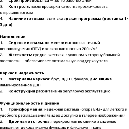
2.
Срок производства
— до 10 рабочих дней
3.
Контроль:
после проверки качества кресло-кровать
отправляется вам
4.
Наличие готовых: есть складская программа (доставка 1-
3 дня)
Наполнение
1.
Сиденье и спальное место:
высокоэластичный
пенополиуретан (ППУ) и холкон плотностью 200 г/м²
2.
Жесткость:
средне-жесткая, с уклоном в сторону большей
жесткости — обеспечивает оптимальную поддержку тела
Каркас и надежность
1.
Материалы каркаса:
брус, ЛДСП, фанера, д
но ящика
—
ламинированное ДВП
2.
Конструкция
рассчитана на регулярную эксплуатацию
Функциональность и дизайн
1.
Трансформация:
надежная система «опора ВЯЗ» для легкого и
удобного раскладывания (видео доступно в галерее изображений)
2.
Двойная отстрочка:
перекрестная по спинке и сиденью
выполняет декоративную функцию и фиксирует ткань,